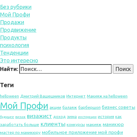
Без рубрики
Мой Профи
Продажи
Продвижение
Продукты
психология
Тенденции
Это интересно
Найти:
Теги
helloween
Дмитрий Вашешников
Интернет
Макияж на helloween
Мой Профи
бизнес советы
акции
балаяж
барбершоп
визажист
доход
зима
история
как
будущее
визаж
инструкции
клиенты
маникюр
заработать больше
конкурсы
макияж
мобильное приложение мой профи
мастер по маникюру